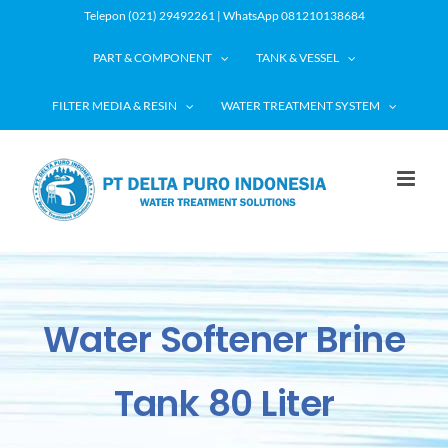
Skip
Telepon (021) 29492261 | WhatsApp 081210138684
to
PART & COMPONENT
TANK & VESSEL
content
FILTER MEDIA & RESIN
WATER TREATMENT SYSTEM
Water Softener Brine
Tank 80 Liter