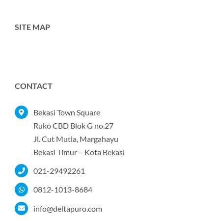
SITE MAP
Toggle
Navigation
Home
CONTACT
Tentang Kami
Bekasi Town Square
Ruko CBD Blok G no.27
Jl. Cut Mutia, Margahayu
Produk
Bekasi Timur – Kota Bekasi
021-29492261
Portofolio
0812-1013-8684
Kontak
info@deltapuro.com