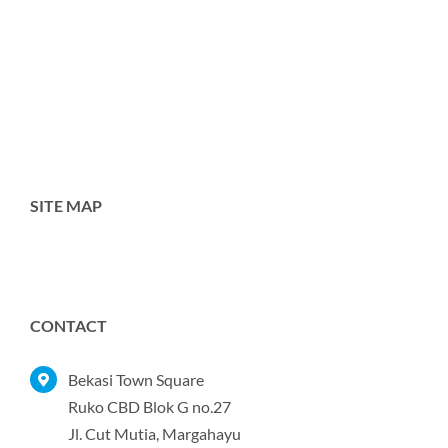
SITE MAP
Toggle
Navigation
Home
CONTACT
Tentang Kami
Bekasi Town Square
Ruko CBD Blok G no.27
Jl. Cut Mutia, Margahayu
Produk