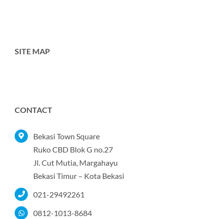
SITE MAP
Toggle
Navigation
Home
CONTACT
Tentang Kami
Bekasi Town Square
Ruko CBD Blok G no.27
Jl. Cut Mutia, Margahayu
Produk
Bekasi Timur – Kota Bekasi
021-29492261
Portofolio
0812-1013-8684