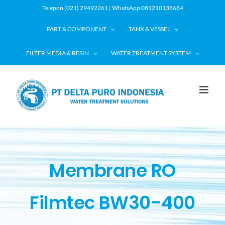
Skip
Telepon (021) 29492261 | WhatsApp 081210138684
to
PART & COMPONENT
TANK & VESSEL
content
FILTER MEDIA & RESIN
WATER TREATMENT SYSTEM
Membrane RO
Filmtec BW30-400