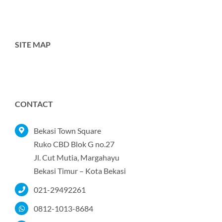
SITE MAP
Toggle
Navigation
Home
CONTACT
Tentang Kami
Bekasi Town Square
Ruko CBD Blok G no.27
Jl. Cut Mutia, Margahayu
Produk
Bekasi Timur – Kota Bekasi
021-29492261
Portofolio
0812-1013-8684