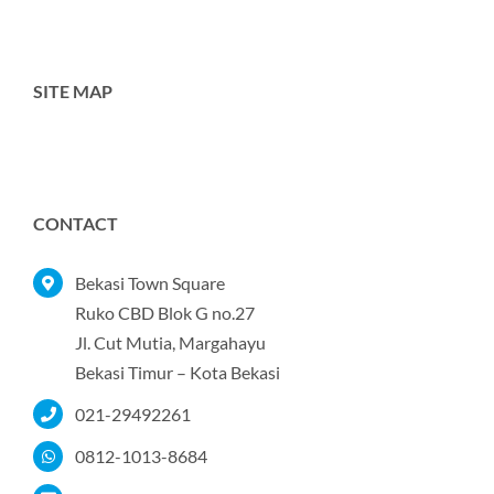
SITE MAP
Toggle
Navigation
Home
CONTACT
Tentang Kami
Bekasi Town Square
Ruko CBD Blok G no.27
Jl. Cut Mutia, Margahayu
Produk
Bekasi Timur – Kota Bekasi
021-29492261
Portofolio
0812-1013-8684