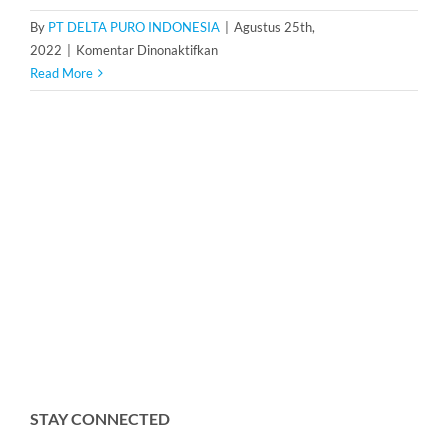
By
PT DELTA PURO INDONESIA
|
Agustus 25th,
pada
2022
|
Komentar Dinonaktifkan
UV
Read More
Sterilizer
12
Gpm
STAY CONNECTED