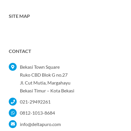
SITE MAP
Toggle
Navigation
Home
CONTACT
Tentang Kami
Bekasi Town Square
Ruko CBD Blok G no.27
Jl. Cut Mutia, Margahayu
Produk
Bekasi Timur – Kota Bekasi
021-29492261
Portofolio
0812-1013-8684
Kontak
info@deltapuro.com