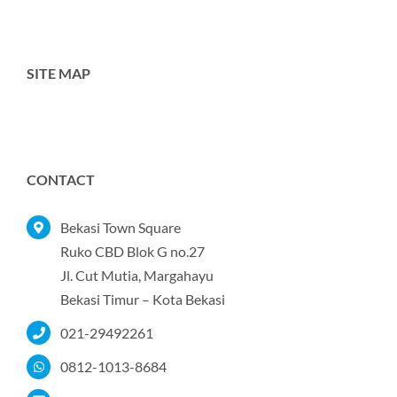
SITE MAP
Toggle
Navigation
Home
CONTACT
Tentang Kami
Bekasi Town Square
Ruko CBD Blok G no.27
Jl. Cut Mutia, Margahayu
Produk
Bekasi Timur – Kota Bekasi
021-29492261
Portofolio
0812-1013-8684