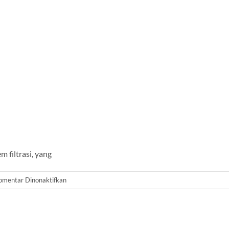
 filtrasi, yang
pada
omentar Dinonaktifkan
Silika
Gravel