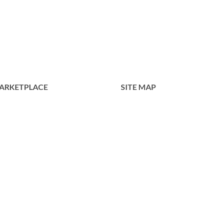
ARKETPLACE
SITE MAP
Home
Tentang Kami
Produk
Portofolio
Kontak