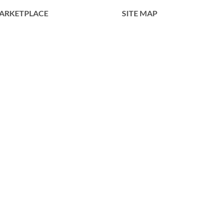
ARKETPLACE
SITE MAP
Home
Tentang Kami
Produk
Portofolio
Kontak