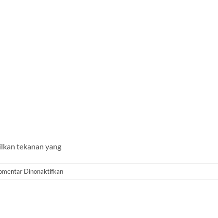
ilkan tekanan yang
pada
omentar Dinonaktifkan
Water
Pressure
Tank