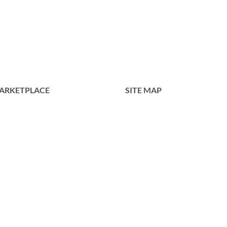
ARKETPLACE
SITE MAP
Home
Tentang Kami
Produk
Portofolio
Kontak