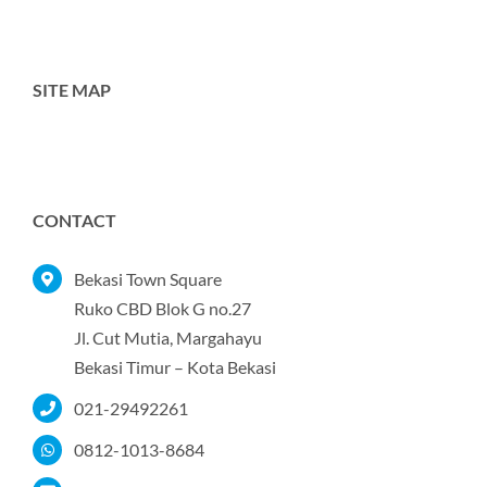
SITE MAP
Toggle
Navigation
Home
CONTACT
Tentang Kami
Bekasi Town Square
Ruko CBD Blok G no.27
Jl. Cut Mutia, Margahayu
Produk
Bekasi Timur – Kota Bekasi
021-29492261
Portofolio
0812-1013-8684