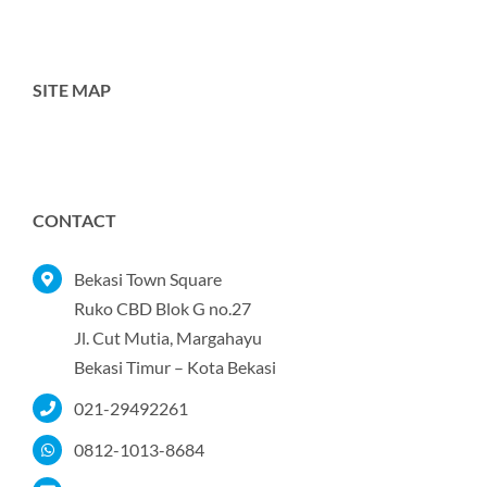
SITE MAP
Toggle
Navigation
Home
CONTACT
Tentang Kami
Bekasi Town Square
Ruko CBD Blok G no.27
Jl. Cut Mutia, Margahayu
Produk
Bekasi Timur – Kota Bekasi
021-29492261
Portofolio
0812-1013-8684