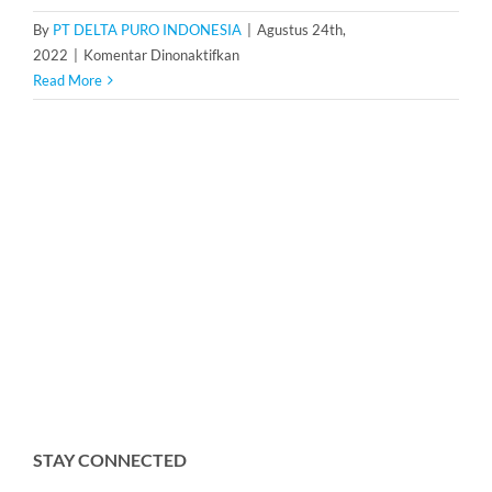
By
PT DELTA PURO INDONESIA
|
Agustus 24th,
pada
2022
|
Komentar Dinonaktifkan
Membrane
Read More
UF-
4040
STAY CONNECTED