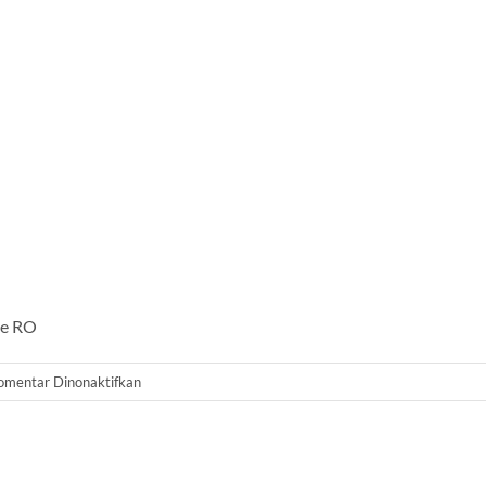
ne RO
pada
omentar Dinonaktifkan
Membrane
RO
LG
SW