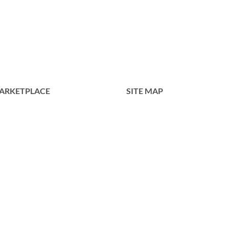
400R
ARKETPLACE
SITE MAP
Home
Tentang Kami
Produk
Portofolio
Kontak