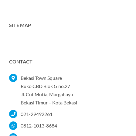
SITE MAP
Toggle
Navigation
Home
CONTACT
Tentang Kami
Bekasi Town Square
Ruko CBD Blok G no.27
Jl. Cut Mutia, Margahayu
Produk
Bekasi Timur – Kota Bekasi
021-29492261
Portofolio
0812-1013-8684