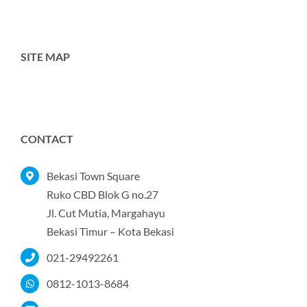
SITE MAP
Toggle
Navigation
Home
CONTACT
Tentang Kami
Bekasi Town Square
Ruko CBD Blok G no.27
Jl. Cut Mutia, Margahayu
Produk
Bekasi Timur – Kota Bekasi
021-29492261
Portofolio
0812-1013-8684