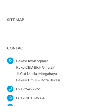
SITE MAP
Toggle
Navigation
Home
CONTACT
Tentang Kami
Bekasi Town Square
Ruko CBD Blok G no.27
Jl. Cut Mutia, Margahayu
Produk
Bekasi Timur – Kota Bekasi
021-29492261
Portofolio
0812-1013-8684