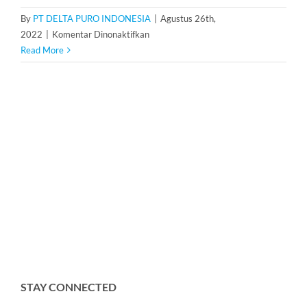
By
PT DELTA PURO INDONESIA
|
Agustus 26th,
pada
2022
|
Komentar Dinonaktifkan
Resin
Read More
Extrepure
201x7MB
STAY CONNECTED