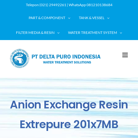
Skip
Telepon (021) 29492261 | WhatsApp 081210138684
to
PART & COMPONENT
TANK & VESSEL
content
FILTER MEDIA & RESIN
WATER TREATMENT SYSTEM
Anion Exchange Resin
Extrepure 201x7MB