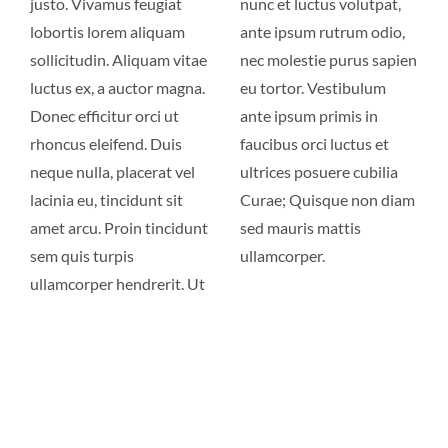
justo. Vivamus feugiat
nunc et luctus volutpat,
lobortis lorem aliquam
ante ipsum rutrum odio,
sollicitudin. Aliquam vitae
nec molestie purus sapien
luctus ex, a auctor magna.
eu tortor. Vestibulum
Donec efficitur orci ut
ante ipsum primis in
rhoncus eleifend. Duis
faucibus orci luctus et
neque nulla, placerat vel
ultrices posuere cubilia
lacinia eu, tincidunt sit
Curae; Quisque non diam
amet arcu. Proin tincidunt
sed mauris mattis
sem quis turpis
ullamcorper.
ullamcorper hendrerit. Ut