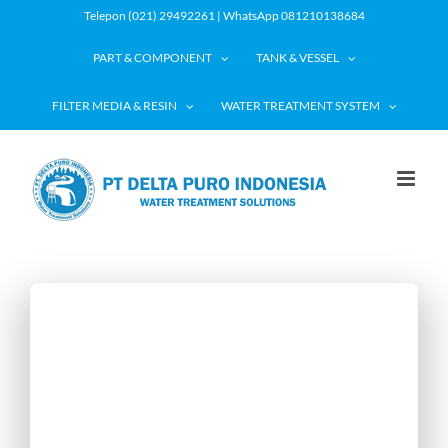
Skip
Telepon (021) 29492261 | WhatsApp 081210138684
to
PART & COMPONENT
TANK & VESSEL
content
FILTER MEDIA & RESIN
WATER TREATMENT SYSTEM