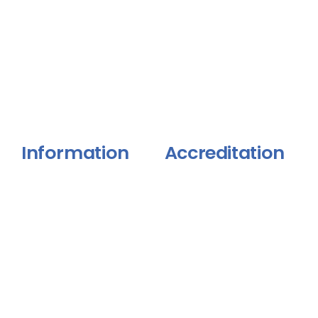
Home
Blog
Tentang Kami
Portofolio
Produk
Portofolio
Kontak
Information
Accreditation
FAQ
Terms & Conditions
Privacy Policy