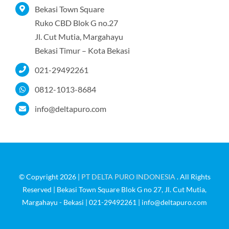
Tentang Kami
Bekasi Town Square
Ruko CBD Blok G no.27
Jl. Cut Mutia, Margahayu
Produk
Bekasi Timur – Kota Bekasi
021-29492261
Portofolio
0812-1013-8684
Kontak
info@deltapuro.com
© Copyright 2026 |
PT DELTA PURO INDONESIA
. All Rights
Reserved | Bekasi Town Square Blok G no 27, Jl. Cut Mutia,
Margahayu - Bekasi | 021-29492261 | info@deltapuro.com