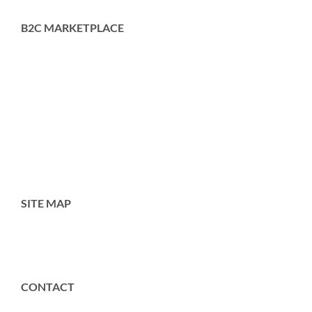
B2C MARKETPLACE
SITE MAP
Toggle
Navigation
Home
CONTACT