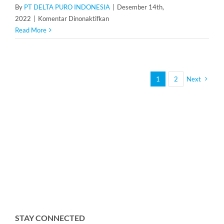
By
PT DELTA PURO INDONESIA
|
Desember 14th,
pada
2022
|
Komentar Dinonaktifkan
Mesin
Read More
RO
Air
Laut
600
1
2
Next
Liter/Hari
STAY CONNECTED