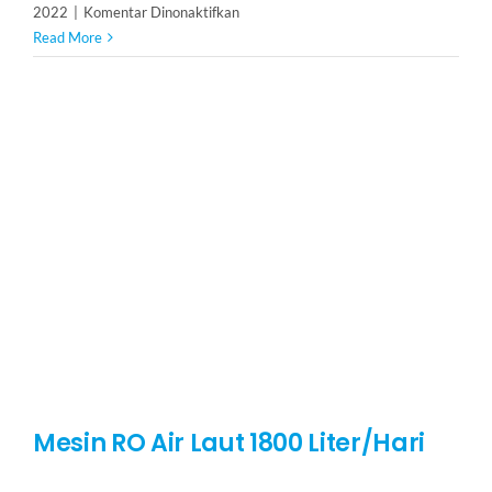
pada
2022
|
Komentar Dinonaktifkan
Water
Read More
Softener
3
m3/h
Mesin RO Air Laut 1800 Liter/Hari