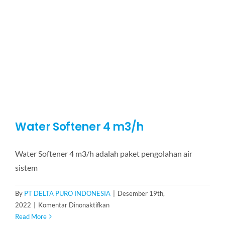
m3/h
Water Softener 4 m3/h
Water Softener 4 m3/h adalah paket pengolahan air
sistem
By
PT DELTA PURO INDONESIA
|
Desember 19th,
pada
2022
|
Komentar Dinonaktifkan
Water
Read More