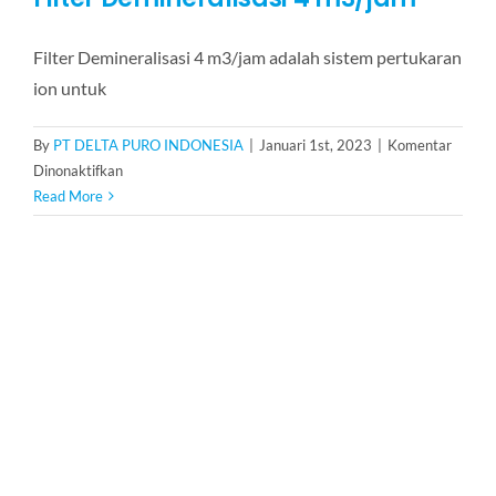
Filter Demineralisasi 4 m3/jam adalah sistem pertukaran
ion untuk
By
PT DELTA PURO INDONESIA
|
Januari 1st, 2023
|
Komentar
pada
Dinonaktifkan
Filter
Read More
Demineralisasi
4
m3/jam