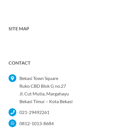
SITE MAP
Toggle
Navigation
Home
CONTACT
Tentang Kami
Bekasi Town Square
Ruko CBD Blok G no.27
Jl. Cut Mutia, Margahayu
Produk
Bekasi Timur – Kota Bekasi
021-29492261
Portofolio
0812-1013-8684