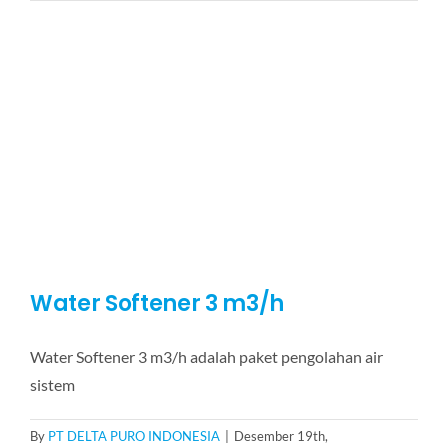
Softener
4
m3/h
Water Softener 3 m3/h
Water Softener 3 m3/h adalah paket pengolahan air
sistem
By
PT DELTA PURO INDONESIA
|
Desember 19th,