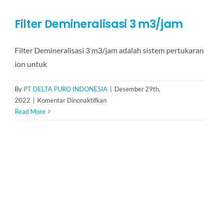
Filter Demineralisasi 3 m3/jam
Filter Demineralisasi 3 m3/jam adalah sistem pertukaran
ion untuk
By
PT DELTA PURO INDONESIA
|
Desember 29th,
pada
2022
|
Komentar Dinonaktifkan
Filter
Read More
Demineralisasi
3
m3/jam