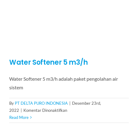
Water Softener 5 m3/h
Water Softener 5 m3/h adalah paket pengolahan air
sistem
By
PT DELTA PURO INDONESIA
|
Desember 23rd,
pada
2022
|
Komentar Dinonaktifkan
Water
Read More
Softener
5