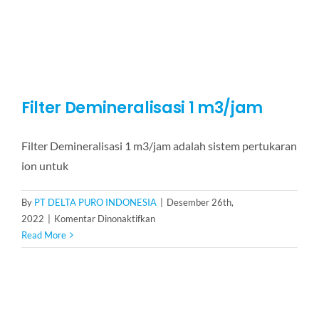
Filter Demineralisasi 1 m3/jam
Filter Demineralisasi 1 m3/jam adalah sistem pertukaran
ion untuk
By
PT DELTA PURO INDONESIA
|
Desember 26th,
pada
2022
|
Komentar Dinonaktifkan
Filter
Read More
Demineralisasi
1
m3/jam