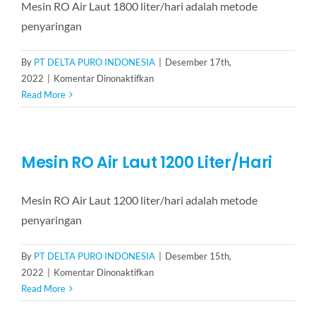
Mesin RO Air Laut 1800 liter/hari adalah metode
penyaringan
By
PT DELTA PURO INDONESIA
|
Desember 17th,
pada
2022
|
Komentar Dinonaktifkan
Mesin
Read More
RO
Air
Laut
Mesin RO Air Laut 1200 Liter/Hari
1800
Liter/Hari
Mesin RO Air Laut 1200 liter/hari adalah metode
penyaringan
By
PT DELTA PURO INDONESIA
|
Desember 15th,
pada
2022
|
Komentar Dinonaktifkan
Mesin
Read More
RO