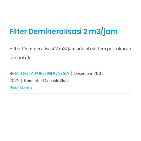
Filter Demineralisasi 2 m3/jam
Filter Demineralisasi 2 m3/jam adalah sistem pertukaran
ion untuk
By
PT DELTA PURO INDONESIA
|
Desember 28th,
pada
2022
|
Komentar Dinonaktifkan
Filter
Read More
Demineralisasi
2
m3/jam